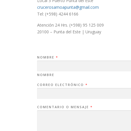
Local 3 Puerto Punta del Este
crucerosamoapunta
@gmail.com
Tel: (+598) 4244 6166
Atención 24 Hrs. (+598) 95 125 009
20100 – Punta del Este | Uruguay
NOMBRE
*
NOMBRE
C
CORREO ELECTRÓNICO
*
O
M
E
N
T
A
COMENTARIO O MENSAJE
*
R
I
O
M
E
N