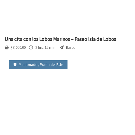
Una cita con los Lobos Marinos – Paseo Isla de Lobos
$
3,000.00
2 hrs. 15 min.
Barco
Maldonado
,
Punta del Este