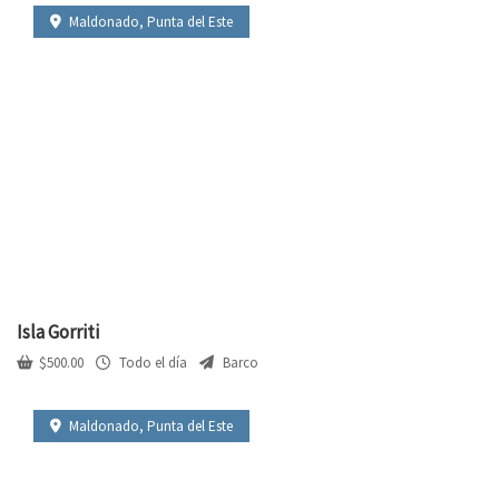
Maldonado
,
Punta del Este
Isla Gorriti
$
500.00
Todo el día
Barco
Maldonado
,
Punta del Este